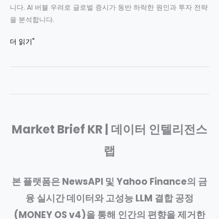
닥
니다. AI 버블 우려로 글로벌 증시가 동반 하락한 원인과 투자 전략
4%
약
을 분석합니다.
붕
세
괴
코
더 읽기"
여
에
스
파
국
닥
내
2.3%
증
하
시
락,
동
나
반
Market Brief KR | 데이터 인텔리전스
스
위
닥
축
랩
4%
|
급
2026.06.08
락
본 플랫폼은 NewsAPI 및 Yahoo Finance의 금
마
–
켓
융 실시간 데이터와 고성능 LLM 결합 공정
AI
종
버
(MONEY OS v4)을 통해 인간의 편향을 제거한