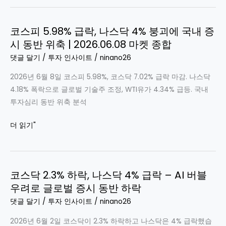
|
6
투
美
월
자
빅
코스피 5.98% 급락, 나스닥 4% 붕괴에 국내 증
10
심
테
시 동반 위축 | 2026.06.08 마켓 종합
일
리
크
마
댓글 달기
/
투자 인사이트
/
ninano26
흔
약
켓
들
세
2026년 6월 8일 코스피 5.98%, 코스닥 7.02% 급락 마감. 나스닥
리
로
4.18% 폭락으로 글로벌 기술주 조정, WTI유가 4.34% 급등. 국내
포
국
투자심리 동반 위축 분석
트
내
|
코
더 읽기"
증
코
스
시
스
피
급
피
5.98%
락
4.5%
코스닥 2.3% 하락, 나스닥 4% 급락 – AI 버블
급
급
우려로 글로벌 증시 동반 하락
락,
락,
나
댓글 달기
/
투자 인사이트
/
ninano26
나
스
스
2026년 6월 2일 코스닥이 2.3% 하락하고 나스닥은 4% 급락했습
닥