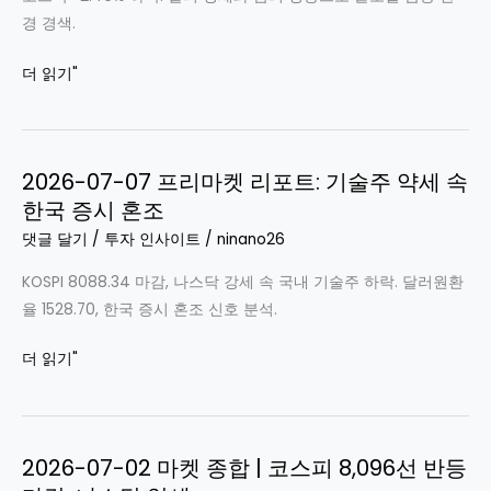
경 경색.
2026-
더 읽기"
07-
08
프
2026-07-07 프리마켓 리포트: 기술주 약세 속
리
한국 증시 혼조
마
켓
댓글 달기
/
투자 인사이트
/
ninano26
리
KOSPI 8088.34 마감, 나스닥 강세 속 국내 기술주 하락. 달러원환
포
율 1528.70, 한국 증시 혼조 신호 분석.
트:
미
2026-
더 읽기"
국
07-
기
07
술
프
주
2026-07-02 마켓 종합 | 코스피 8,096선 반등
리
약