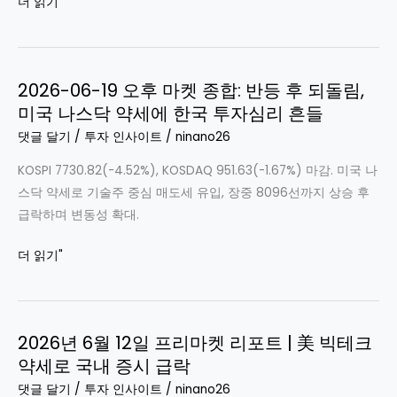
2026
더 읽기"
선
년
반
7
등
월
마
2026-06-19 오후 마켓 종합: 반등 후 되돌림,
1
감,
미국 나스닥 약세에 한국 투자심리 흔들
일
나
증
댓글 달기
/
투자 인사이트
/
ninano26
스
시
닥
KOSPI 7730.82(-4.52%), KOSDAQ 951.63(-1.67%) 마감. 미국 나
마
약
스닥 약세로 기술주 중심 매도세 유입, 장중 8096선까지 상승 후
감:
세
급락하며 변동성 확대.
KOSPI
4.52%
2026-
더 읽기"
급
06-
락,
19
나
오
스
2026년 6월 12일 프리마켓 리포트 | 美 빅테크
후
닥
약세로 국내 증시 급락
마
약
켓
댓글 달기
/
투자 인사이트
/
ninano26