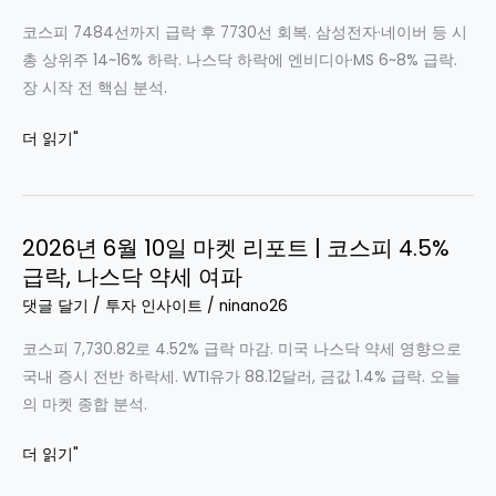
세
종
영
코스피 7484선까지 급락 후 7730선 회복. 삼성전자·네이버 등 시
합:
향
총 상위주 14~16% 하락. 나스닥 하락에 엔비디아·MS 6~8% 급락.
반
장 시작 전 핵심 분석.
등
후
2026
더 읽기"
되
년
돌
6
림,
월
미
2026년 6월 10일 마켓 리포트 | 코스피 4.5%
12
국
급락, 나스닥 약세 여파
일
나
프
댓글 달기
/
투자 인사이트
/
ninano26
스
리
닥
코스피 7,730.82로 4.52% 급락 마감. 미국 나스닥 약세 영향으로
마
약
국내 증시 전반 하락세. WTI유가 88.12달러, 금값 1.4% 급락. 오늘
켓
세
의 마켓 종합 분석.
리
에
포
2026
더 읽기"
한
트
년
국