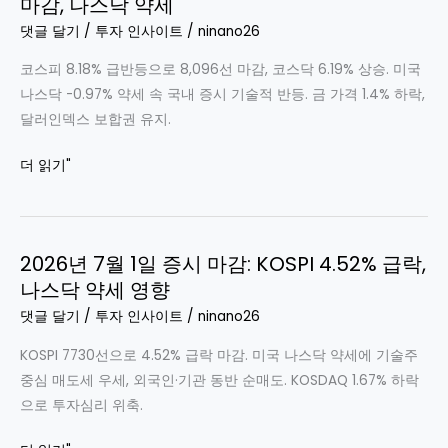
마감, 나스닥 약세
마
세,
켓
댓글 달기
/
투자 인사이트
/
ninano26
한
리
국
코스피 8.18% 급반등으로 8,096선 마감, 코스닥 6.19% 상승. 미국
포
증
나스닥 -0.97% 약세 속 국내 증시 기술적 반등. 금 가격 1.4% 하락,
트:
시
달러인덱스 보합권 유지.
기
조
술
2026-
더 읽기"
정
주
07-
약
02
세
마
속
2026년 7월 1일 증시 마감: KOSPI 4.52% 급락,
켓
한
나스닥 약세 영향
종
국
합
댓글 달기
/
투자 인사이트
/
ninano26
증
|
시
KOSPI 7730선으로 4.52% 급락 마감. 미국 나스닥 약세에 기술주
코
혼
중심 매도세 우세, 외국인·기관 동반 순매도. KOSDAQ 1.67% 하락
스
조
으로 투자심리 위축.
피
8,096