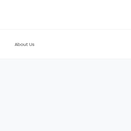
콘
텐
츠
로
건
너
About Us
뛰
기