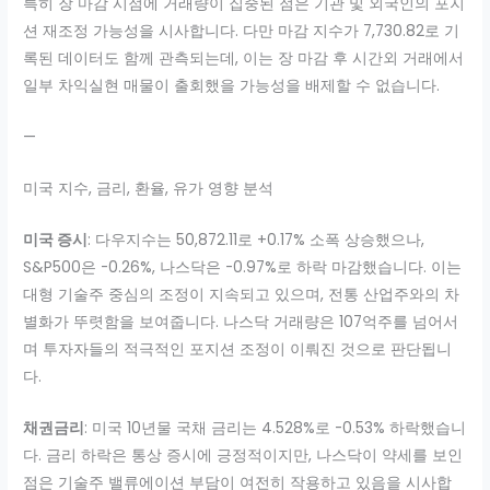
특히 장 마감 시점에 거래량이 집중된 점은 기관 및 외국인의 포지
션 재조정 가능성을 시사합니다. 다만 마감 지수가 7,730.82로 기
록된 데이터도 함께 관측되는데, 이는 장 마감 후 시간외 거래에서
일부 차익실현 매물이 출회했을 가능성을 배제할 수 없습니다.
—
미국 지수, 금리, 환율, 유가 영향 분석
미국 증시
: 다우지수는 50,872.11로 +0.17% 소폭 상승했으나,
S&P500은 -0.26%, 나스닥은 -0.97%로 하락 마감했습니다. 이는
대형 기술주 중심의 조정이 지속되고 있으며, 전통 산업주와의 차
별화가 뚜렷함을 보여줍니다. 나스닥 거래량은 107억주를 넘어서
며 투자자들의 적극적인 포지션 조정이 이뤄진 것으로 판단됩니
다.
채권금리
: 미국 10년물 국채 금리는 4.528%로 -0.53% 하락했습니
다. 금리 하락은 통상 증시에 긍정적이지만, 나스닥이 약세를 보인
점은 기술주 밸류에이션 부담이 여전히 작용하고 있음을 시사합