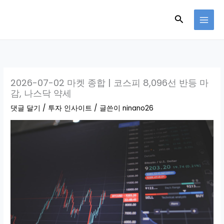
콘
검
텐
츠
색
로
건
너
뛰
2026-07-02 마켓 종합 | 코스피 8,096선 반등 마
감, 나스닥 약세
기
댓글 달기
/
투자 인사이트
/ 글쓴이
ninano26