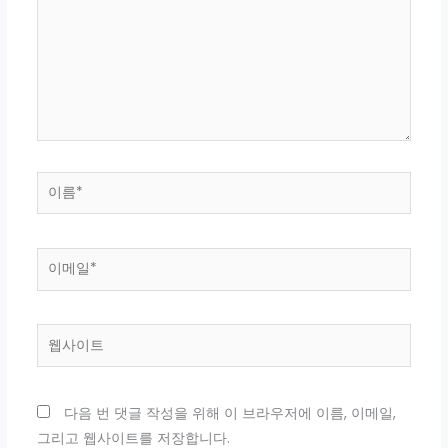
입
력
하
세
요...
이
름
*
이
메
일
*
웹
사
이
트
다음 번 댓글 작성을 위해 이 브라우저에 이름, 이메일,
그리고 웹사이트를 저장합니다.