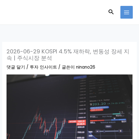
콘
검
텐
츠
색
로
건
너
뛰
2026-06-29 KOSPI 4.5% 재하락, 변동성 장세 지
속 | 주식시장 분석
기
댓글 달기
/
투자 인사이트
/ 글쓴이
ninano26