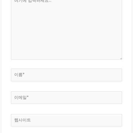
기
에
입
력
하
세
요...
이
름
*
이
메
일
*
웹
사
이