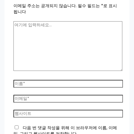
이메일 주소는 공개되지 않습니다.
필수 필드는
*
로 표시
됩니다
여
기
에
입
력
하
세
요...
이
름
*
이
메
일
웹
*
사
이
다음 번 댓글 작성을 위해 이 브라우저에 이름, 이메
트
일, 그리고 웹사이트를 저장합니다.