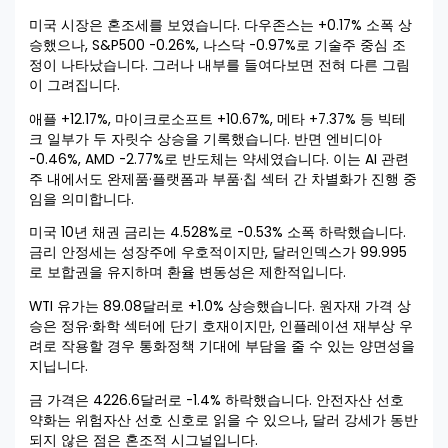
미국 시장은 혼조세를 보였습니다. 다우존스는 +0.17% 소폭 상
승했으나, S&P500 -0.26%, 나스닥 -0.97%로 기술주 중심 조
정이 나타났습니다. 그러나 내부를 들여다보면 전혀 다른 그림
이 그려집니다.
애플 +12.17%, 마이크로소프트 +10.67%, 메타 +7.37% 등 빅테
크 일부가 두 자릿수 상승을 기록했습니다. 반면 엔비디아
-0.46%, AMD -2.77%로 반도체는 약세였습니다. 이는 AI 관련
주 내에서도 완제품·플랫폼과 부품·칩 섹터 간 차별화가 진행 중
임을 의미합니다.
미국 10년 채권 금리는 4.528%로 -0.53% 소폭 하락했습니다.
금리 안정세는 성장주에 우호적이지만, 달러인덱스가 99.995
로 보합권을 유지하며 환율 변동성은 제한적입니다.
WTI 유가는 89.08달러로 +1.0% 상승했습니다. 원자재 가격 상
승은 정유·화학 섹터에 단기 호재이지만, 인플레이션 재부상 우
려로 작용할 경우 통화정책 기대에 부담을 줄 수 있는 양면성을
지닙니다.
금 가격은 4226.6달러로 -1.4% 하락했습니다. 안전자산 선호
약화는 위험자산 선호 신호로 읽을 수 있으나, 달러 강세가 동반
되지 않은 점은 혼조적 시그널입니다.