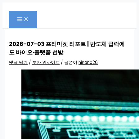
콘
검
텐
색
츠
로
건
너
뛰
2026-07-03 프리마켓 리포트 | 반도체 급락에
기
도 바이오·플랫폼 선방
댓글 달기
/
투자 인사이트
/ 글쓴이
ninano26