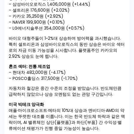
– 삼성바이오로직스 1,406,000원 (+1.44%)
– 셀트리온 176,600원 (+2.02%)
– 카카오 35,250원 (+2.92%)
– NAVER 199,900원 (+0.10%)
– LG에너지솔루션 354,000원 (+0.57%)
바이오 대형주들이 1~2%대 상승하며 방어력을 과시했습니다.
특히 셀트리온과 삼성바이오로직스의 동반 상승은 바이오 섹터
로의 자금 이동 가능성을 시사합니다. 플랫폼주인 카카오의
2.92% 상승도 눈에 띕니다.
혼조 섹터: 전통 제조업
– 현대차 482,000원 (-4.17%)
– POSCO홀딩스 317,500원 (-1.70%)
자동차와 철강은 중간 수준의 조정을 받았습니다. 반도체만큼
급락하지 않았으나 상승 모멘텀도 없는 관망 구간입니다.
미국 빅테크 양극화
애플·마이크로소프트·메타의 10%대 상승과 엔비디아·AMD의 약
세는 뚜렷한 대조를 이룹니다. 이는 한국 반도체 하락과 같은 맥
락이며, AI 밸류체인 상단(플랫폼)과 하단(부품) 간 수익성·밸
류에이션 재평가가 진행 중일 가능성이 높습니다.