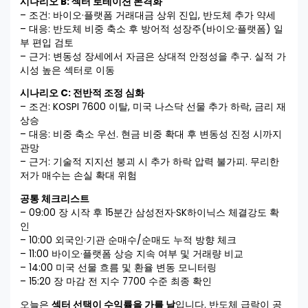
시나리오 B: 섹터 로테이션 본격화
– 조건: 바이오·플랫폼 거래대금 상위 진입, 반도체 추가 약세
– 대응: 반도체 비중 축소 후 방어적 성장주(바이오·플랫폼) 일
부 편입 검토
– 근거: 변동성 장세에서 자금은 상대적 안정성을 추구. 실적 가
시성 높은 섹터로 이동
시나리오 C: 전반적 조정 심화
– 조건: KOSPI 7600 이탈, 미국 나스닥 선물 추가 하락, 금리 재
상승
– 대응: 비중 축소 우선. 현금 비중 확대 후 변동성 진정 시까지
관망
– 근거: 기술적 지지선 붕괴 시 추가 하락 압력 불가피. 무리한
저가 매수는 손실 확대 위험
공통 체크리스트
– 09:00 장 시작 후 15분간 삼성전자·SK하이닉스 체결강도 확
인
– 10:00 외국인·기관 순매수/순매도 누적 방향 체크
– 11:00 바이오·플랫폼 상승 지속 여부 및 거래량 비교
– 14:00 미국 선물 흐름 및 환율 변동 모니터링
– 15:20 장 마감 전 지수 7700 수준 최종 확인
오늘은
섹터 선택이 수익률을 가를 날
입니다. 반도체 급락이 공