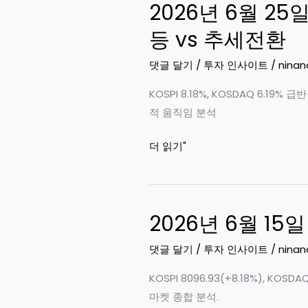
|
2026년 6월 25일
26
주
일
등 vs 추세전환
식
장
시
마
댓글 달기
/
투자 인사이트
/
ninan
장
감
KOSPI 8.18%, KOSDAQ 6.
분
시
적 움직임 분석
석
장
반
2026
더 읽기"
등
년
성
6
공,
월
KOSPI
2026년 6월 15
25
8
일
댓글 달기
/
투자 인사이트
/
ninan
천
증
선
시
KOSPI 8096.93(+8.18%), 
회
급
마켓 종합 분석.
복