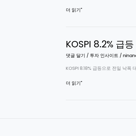
반
|
2026
더 읽기"
등
주
년
분
식
6
석
시
월
–
장
KOSPI 8.2% 
15
KOSPI
뉴
일
8.18%
댓글 달기
/
투자 인사이트
/
ninan
스
KOSPI
상
8.2%
승,
KOSPI 8.18% 급등으로 전일 낙폭
급
기
KOSPI
더 읽기"
반
술
8.2%
등
적
급
마
반
등
감
등
마
–
vs
감
전
추
–
날
세