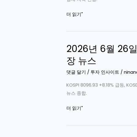
2026-
더 읽기"
06-
29
KOSPI
2026년 6월 26
4.5%
재
장 뉴스
하
락,
댓글 달기
/
투자 인사이트
/
ninan
변
KOSPI 8096.93 +8.18% 급등
동
뉴스 종합.
성
장
2026
더 읽기"
세
년
지
6
속
월