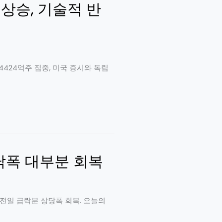
% 상승, 기술적 반
량 4424억주 집중, 미국 증시와 독립
날 낙폭 대부분 회복
입으로 전일 급락분 상당폭 회복. 오늘의