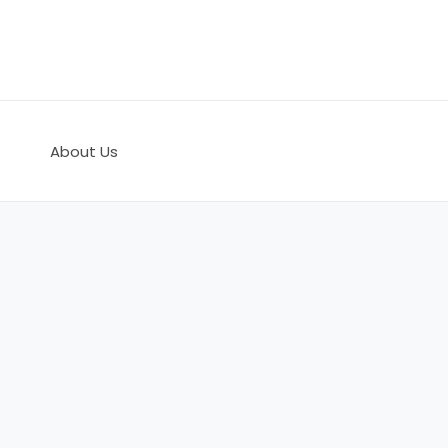
콘
텐
츠
로
건
너
About Us
뛰
기