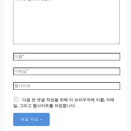
기
에
입
력
하
세
요...
이
름
*
이
메
일
웹
*
사
이
다음 번 댓글 작성을 위해 이 브라우저에 이름, 이메
트
일, 그리고 웹사이트를 저장합니다.