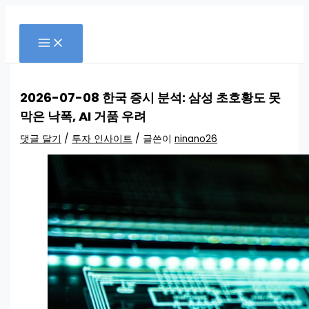
콘
검
텐
색
츠
로
건
너
뛰
2026-07-08 한국 증시 분석: 삼성 초호황도 못
기
막은 낙폭, AI 거품 우려
댓글 달기
/
투자 인사이트
/ 글쓴이
ninano26