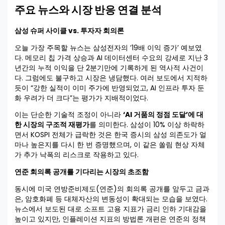
주요 뉴스와 시장 반응 연결 분석
삼성 슈퍼 사이클 vs. 투자자 회의론
오늘 가장 주목할 뉴스는 삼성전자의 ’19배 이익 증가’ 예보였
다. 메모리 칩 가격 상승과 AI 데이터센터 수요의 강세로 지난 3
년간의 누적 이익을 단 2분기만에 기록하게 된 역사적 사건이
다. 그럼에도 불구하고 시장은 냉담했다. 여러 보도에서 지적하
듯이 “강한 실적이 이미 주가에 반영되었고, AI 인프라 투자 둔
화 우려가 더 크다”는 평가가 지배적이었다.
이는 단순한 기술적 조정이 아니라
‘AI 거품의 정점 도달’에 대
한 시장의 구조적 재평가
를 의미한다. 삼성이 10% 이상 하락하
면서 KOSPI 전체가 급락한 것은 한국 증시의 삼성 의존도가 얼
마나 높은지를 다시 한 번 증명했으며, 이 같은 쏠림 현상 자체
가 추가 낙폭의 리스크로 작용하고 있다.
연준 회의록 공개를 기다리는 시장의 초조함
동시에 미국 연방준비제도(연준)의 회의록 공개를 앞두고 금과
은, 암호화폐 등 대체자산의 변동성이 확대되는 모습을 보였다.
뉴스에서 보도된 대로 소프트 고용 지표가 금리 인하 기대감을
높이고 있지만, 인플레이션 지표의 방법론 개편은 연준의 정책