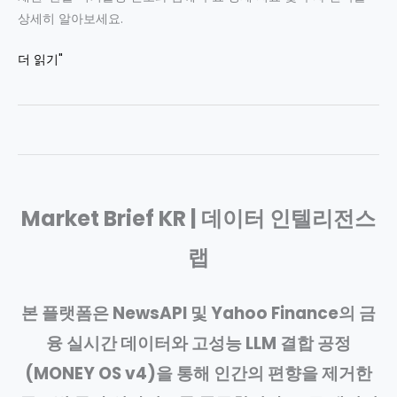
상세히 알아보세요.
2026
더 읽기"
년
6
월
8
일
증
Market Brief KR | 데이터 인텔리전스
시
분
랩
석:
KOSPI
-4.61%
본 플랫폼은 NewsAPI 및 Yahoo Finance의 금
급
융 실시간 데이터와 고성능 LLM 결합 공정
락,
WTI
(MONEY OS v4)을 통해 인간의 편향을 제거한
유