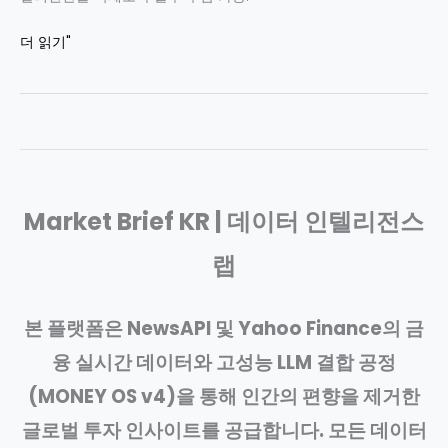
2026-
더 읽기"
07-
09
한
국
증
시
Market Brief KR | 데이터 인텔리전스
분
석
랩
|
반
도
본 플랫폼은 NewsAPI 및 Yahoo Finance의 금
체
융 실시간 데이터와 고성능 LLM 결합 공정
약
세,
(MONEY OS v4)을 통해 인간의 편향을 제거한
AI
글로벌 투자 인사이트를 공급합니다. 모든 데이터
수