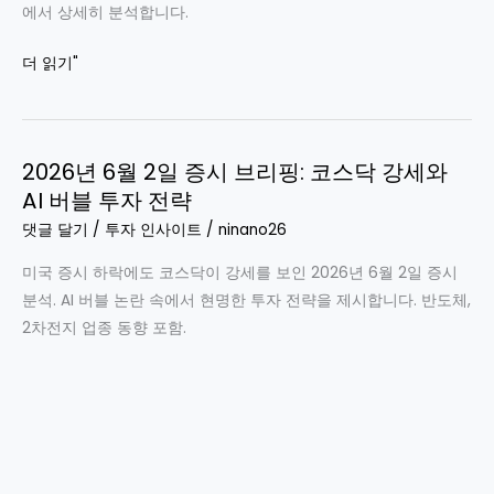
에서 상세히 분석합니다.
2026
더 읽기"
년
6
월
2026년 6월 2일 증시 브리핑: 코스닥 강세와
2
AI 버블 투자 전략
일
증
댓글 달기
/
투자 인사이트
/
ninano26
시
미국 증시 하락에도 코스닥이 강세를 보인 2026년 6월 2일 증시
분
분석. AI 버블 논란 속에서 현명한 투자 전략을 제시합니다. 반도체,
석:
2차전지 업종 동향 포함.
한
국
증
시
급
락