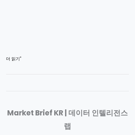
과
글
로
벌
인
플
레
이
2026
더 읽기"
션
년
위
6
기
월
2
일
증
Market Brief KR | 데이터 인텔리전스
시
브
랩
리
핑: