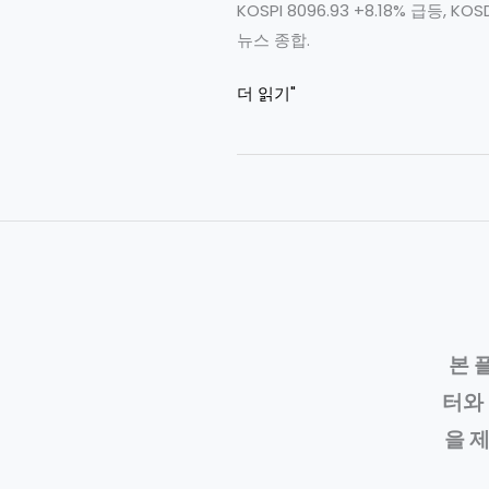
KOSPI 8096.93 +8.18% 급등
뉴스 종합.
2026
더 읽기"
년
6
월
26
일
장
마
감
시
본 
장
터와 
반
을 
등
성