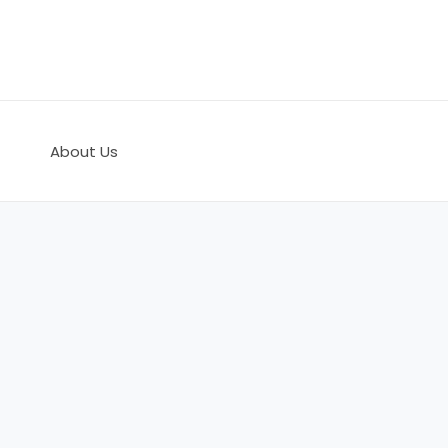
콘
텐
츠
로
건
너
About Us
뛰
기