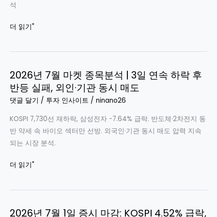
AI
석
기
거
술
2026-
더 읽기"
품
주
07-
우
약
03
려
세
프
속
2026년 7월 마켓 종목분석 | 3일 연속 하락 후
리
한
반등 실패, 외인·기관 동시 매도
마
국
켓
댓글 달기
/
투자 인사이트
/
ninano26
증
리
시
KOSPI 7,730선 재하락, 삼성전자 -7.64% 급락. 반도체·2차전지 동
포
혼
반 약세 속 바이오 섹터만 선방. 외국인·기관 동시 매도 압력 지속
트
조
되는 시장 분석.
|
반
2026
더 읽기"
도
년
체
7
급
월
락
2026년 7월 1일 증시 마감: KOSPI 4.52% 급락,
마