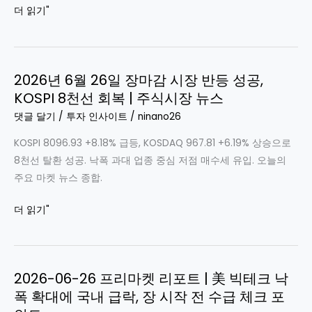
4.52%
2026-
더 읽기"
인
급
06-
·
락,
29
기
나
KOSPI
관
스
2026년 6월 26일 장마감 시장 반등 성공,
4.5%
동
닥
KOSPI 8천선 회복 | 주식시장 뉴스
재
시
약
하
댓글 달기
/
투자 인사이트
/
ninano26
매
세
락,
도
영
KOSPI 8096.93 +8.18% 급등, KOSDAQ 967.81 +6.19% 상승으로
변
향
8천선 탈환 성공. 낙폭 과대 업종 중심 저점 매수세 유입. 오늘의
동
주요 마켓 뉴스 종합.
성
장
2026
더 읽기"
세
년
지
6
속
월
|
2026-06-26 프리마켓 리포트 | 美 빅테크 낙
26
주
폭 확대에 국내 급락, 장 시작 전 수급 체크 포
일
식