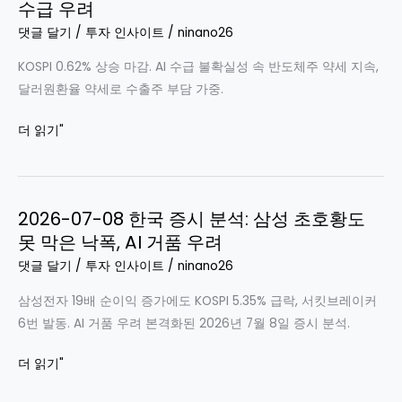
수급 우려
감
시
댓글 달기
/
투자 인사이트
/
ninano26
장
KOSPI 0.62% 상승 마감. AI 수급 불확실성 속 반도체주 약세 지속,
분
달러원환율 약세로 수출주 부담 가중.
석:
반
2026-
더 읽기"
등
07-
장
09
속
한
메
2026-07-08 한국 증시 분석: 삼성 초호황도
국
모
못 막은 낙폭, AI 거품 우려
증
리
시
댓글 달기
/
투자 인사이트
/
ninano26
칩
분
약
삼성전자 19배 순이익 증가에도 KOSPI 5.35% 급락, 서킷브레이커
석
세
6번 발동. AI 거품 우려 본격화된 2026년 7월 8일 증시 분석.
|
반
2026-
더 읽기"
도
07-
체