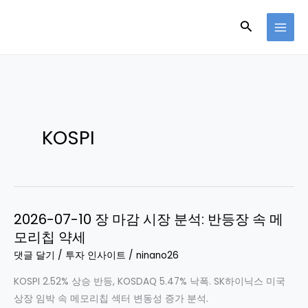
콘
검
텐
츠
색
로
건
너
뛰
기
KOSPI
2026-07-10 장 마감 시장 분석: 반등장 속 메
모리칩 약세
댓글 달기
/
투자 인사이트
/
ninano26
KOSPI 2.52% 상승 반등, KOSDAQ 5.47% 낙폭. SK하이닉스 미국
상장 임박 속 메모리칩 섹터 변동성 증가 분석.