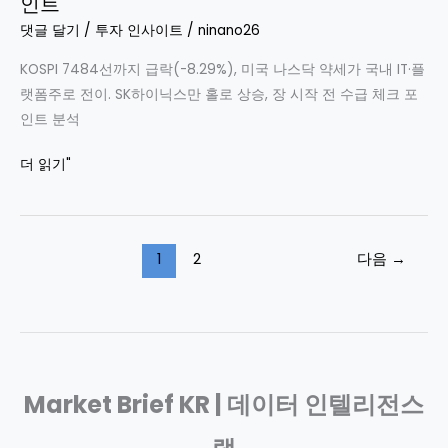
인트
장
시
마
댓글 달기
/
투자 인사이트
/
ninano26
장
감
분
KOSPI 7484선까지 급락(-8.29%), 미국 나스닥 약세가 국내 IT·플
시
석
랫폼주로 전이. SK하이닉스만 홀로 상승, 장 시작 전 수급 체크 포
장
인트 분석
반
등
2026-
더 읽기"
성
06-
공,
26
KOSPI
프
8
1
2
다음
→
리
천
마
선
켓
회
리
복
포
|
트
Market Brief KR | 데이터 인텔리전스
주
|
식
美