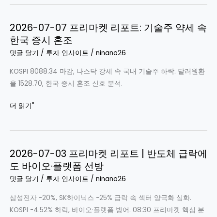
08
약
한
세,
2026-07-07 프리마켓 리포트: 기술주 약세 속
국
AI
한국 증시 혼조
증
수
시
댓글 달기
/
투자 인사이트
/
ninano26
급
분
우
KOSPI 8088.34 마감, 나스닥 강세 속 국내 기술주 하락. 달러원환
석:
려
율 1528.70, 한국 증시 혼조 신호 분석.
삼
성
2026-
더 읽기"
초
07-
호
07
황
프
도
2026-07-03 프리마켓 리포트 | 반도체 급락에
리
못
도 바이오·플랫폼 선방
마
막
켓
댓글 달기
/
투자 인사이트
/
ninano26
은
리
낙
삼성전자 -20%, SK하이닉스 -25% 급락 속 섹터 양극화 심화.
포
폭,
KOSPI -4.52% 하락, 바이오·플랫폼 방어. 08:30 프리마켓 핵심 분
트: