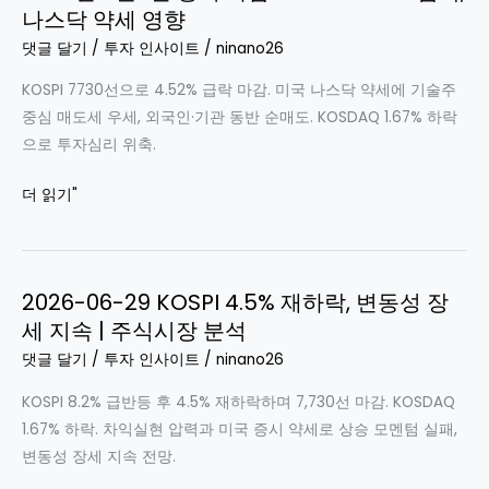
에
나스닥 약세 영향
켓
도
종
댓글 달기
/
투자 인사이트
/
ninano26
바
목
이
KOSPI 7730선으로 4.52% 급락 마감. 미국 나스닥 약세에 기술주
분
오
중심 매도세 우세, 외국인·기관 동반 순매도. KOSDAQ 1.67% 하락
석
·
으로 투자심리 위축.
|
플
3
2026
더 읽기"
랫
일
년
폼
연
7
선
속
월
방
하
2026-06-29 KOSPI 4.5% 재하락, 변동성 장
1
락
세 지속 | 주식시장 분석
일
후
증
댓글 달기
/
투자 인사이트
/
ninano26
반
시
등
KOSPI 8.2% 급반등 후 4.5% 재하락하며 7,730선 마감. KOSDAQ
마
실
1.67% 하락. 차익실현 압력과 미국 증시 약세로 상승 모멘텀 실패,
감:
패,
변동성 장세 지속 전망.
KOSPI
외